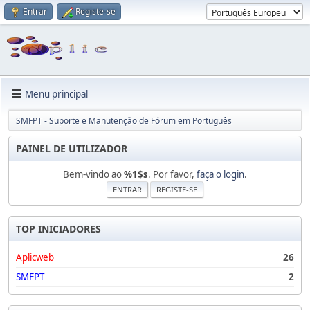
Entrar
Registe-se
Menu principal
SMFPT - Suporte e Manutenção de Fórum em Português
PAINEL DE UTILIZADOR
Bem-vindo ao
%1$s
. Por favor,
faça o login
.
ENTRAR
REGISTE-SE
TOP INICIADORES
Aplicweb
26
SMFPT
2