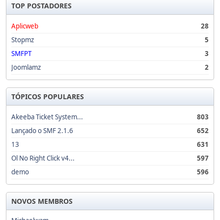
TOP POSTADORES
Aplicweb
28
Stopmz
5
SMFPT
3
Joomlamz
2
TÓPICOS POPULARES
Akeeba Ticket System...
803
Lançado o SMF 2.1.6
652
13
631
Ol No Right Click v4...
597
demo
596
NOVOS MEMBROS