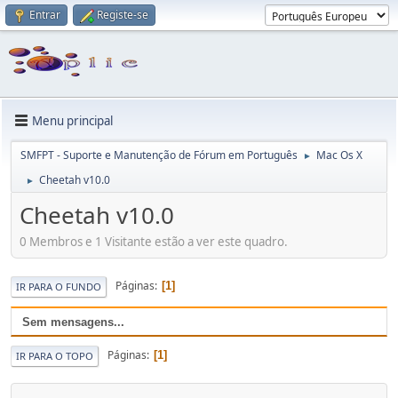
Entrar
Registe-se
Menu principal
SMFPT - Suporte e Manutenção de Fórum em Português
Mac Os X
►
Cheetah v10.0
►
Cheetah v10.0
0 Membros e 1 Visitante estão a ver este quadro.
Páginas
1
IR PARA O FUNDO
Sem mensagens...
Páginas
1
IR PARA O TOPO